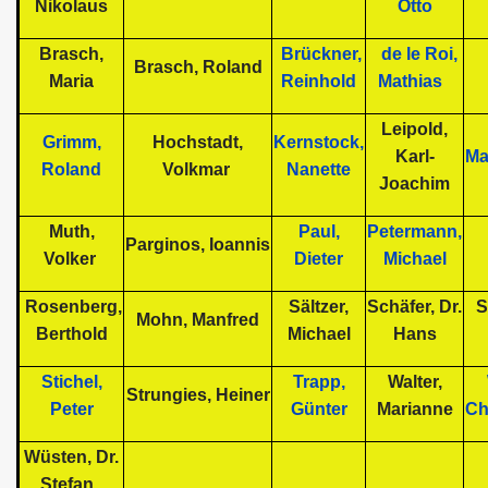
Nikolaus
Otto
Brasch,
Brückner,
de le Roi,
Brasch, Roland
Maria
Reinhold
Mathias
Leipold,
Grimm,
Hochstadt,
Kernstock,
Karl-
Ma
Roland
Volkmar
Nanette
Joachim
Muth,
Paul,
Petermann,
Parginos, Ioannis
Volker
Dieter
Michael
Rosenberg,
Sältzer,
Schäfer, Dr.
S
Mohn, Manfred
Berthold
Michael
Hans
Stichel,
Trapp,
Walter,
Strungies, Heiner
Peter
Günter
Marianne
Ch
Wüsten, Dr.
Stefan